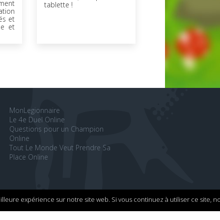
ment
tablette !
tion
és et
le et
MonLegionnaire
Le 4e Duel Online
Questions pour un Champion
Online
Tout Le Monde Veut Prendre Sa
Place Online
tialité
illeure expérience sur notre site web. Si vous continuez à utiliser ce site, 