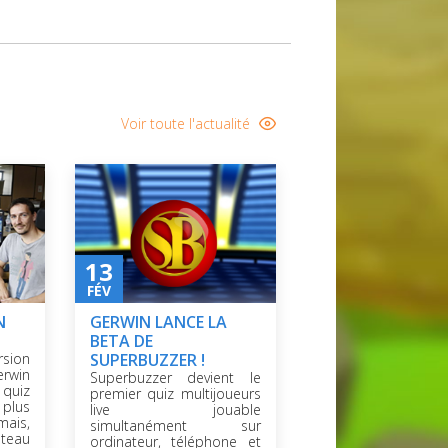
Voir toute l'actualité
13
FÉV
N
GERWIN LANCE LA
BETA DE
rsion
SUPERBUZZER !
erwin
Superbuzzer devient le
 quiz
premier quiz multijoueurs
plus
live jouable
ais,
simultanément sur
eau
ordinateur, téléphone et