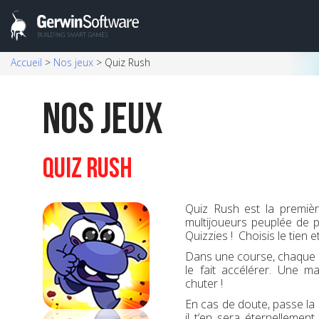
Skip
Accueil
>
Nos jeux
>
Quiz Rush
to
content
Nos Jeux
Quiz Rush
Quiz Rush est la premièr
multijoueurs peuplée de p
Quizzies ! Choisis le tien e
Dans une course, chaque 
le fait accélérer. Une m
chuter !
En cas de doute, passe la 
il t’en sera éternellemen